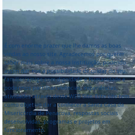
É com enorme prazer que lhe damos as boas
vindas ao nosso site. Agradecemos por querer
saber mais sobre a nossa Instituição, podendo
assim dar-nos a possibilidade de cuidar do seu
familiar/amigo com dignidade e humanidade e
podermos partilhar vivências, experiências,
atividades através deste WEB Site. Este site tem
como objetivo dar a conhecer a Santa Casa da
Misericórdia de Penacova, respostas sociais
desenvolvidas, programas e projetos em
funcionamento.