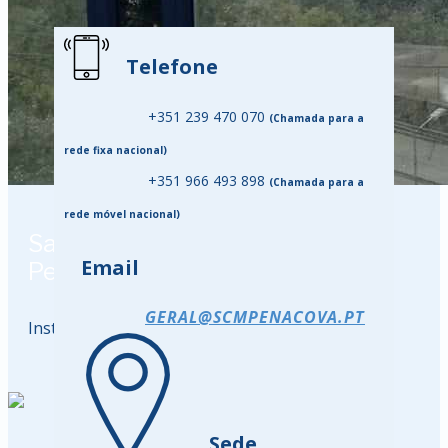
Telefone
+351 239 470 070
(Chamada para a
rede fixa nacional)
+351 966 493 898
(Chamada para a
rede móvel nacional)
Santa Casa da Misericórdia de
Email
Penacova
GERAL@SCMPENACOVA.PT
Instituição Particular de Solariedade Social
Sede