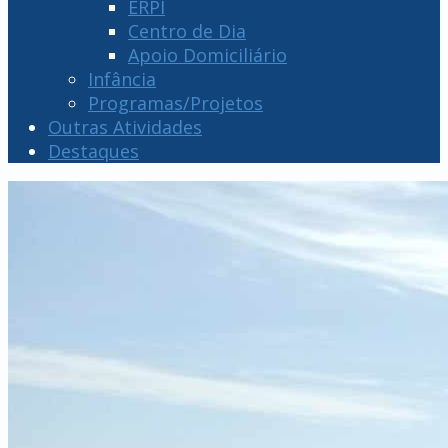
ERPI
Centro de Dia
Apoio Domiciliário
Infância
Programas/Projetos
Outras Atividades
Destaques