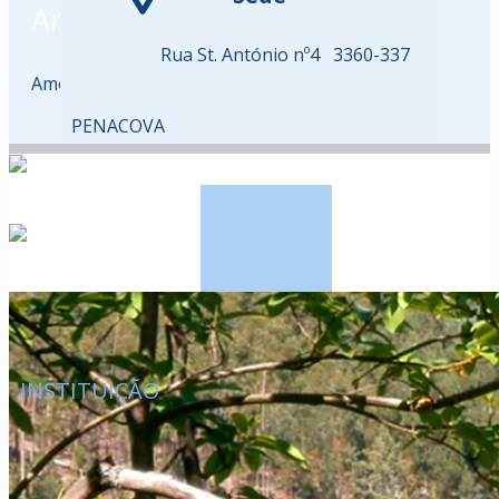
Amostra de Título
Rua St. António nº4 3360-337
Amostra de Texto
PENACOVA
INSTITUI​Ç​ÃO