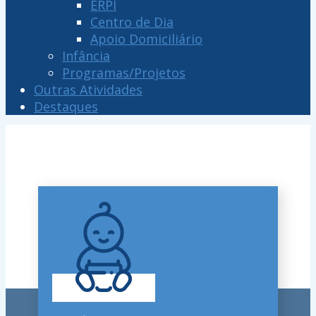
ERPI
Centro de Dia
Apoio Domiciliário
Infância
Programas/Projetos
Outras Atividades
Destaques