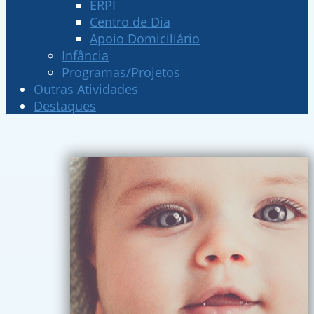
ERPI
Centro de Dia
Apoio Domiciliário
Infância
Programas/Projetos
Outras Atividades
Destaques