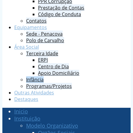
PPR Corrupção
Prestação de Contas
Código de Conduta
Contatos
Equipamentos
Sede - Penacova
Polo de Carvalho
Área Social
Terceira Idade
ERPI
Centro de Dia
Apoio Domiciliário
Infância
Programas/Projetos
Outras Atividades
Destaques
Inicio
Instituição
Modelo Organizativo
Orgãos Sociais