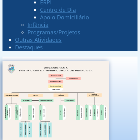
ERPI
Centro de Dia
Apoio Domiciliário
Infância
Programas/Projetos
Outras Atividades
Destaques