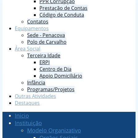
PPR Corrupção
Prestação de Contas
Código de Conduta
Contatos
Equipamentos
Sede - Penacova
Polo de Carvalho
Área Social
Terceira Idade
ERPI
Centro de Dia
Apoio Domiciliário
Infância
Programas/Projetos
Outras Atividades
Destaques
Inicio
Instituição
Modelo Organizativo
Orgãos Sociais