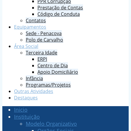
PPR Corrupção
Prestação de Contas
Código de Conduta
Contatos
Equipamentos
Sede - Penacova
Polo de Carvalho
Área Social
Terceira Idade
ERPI
Centro de Dia
Apoio Domiciliário
Infância
Programas/Projetos
Outras Atividades
Destaques
Inicio
Instituição
Modelo Organizativo
Orgãos Sociais