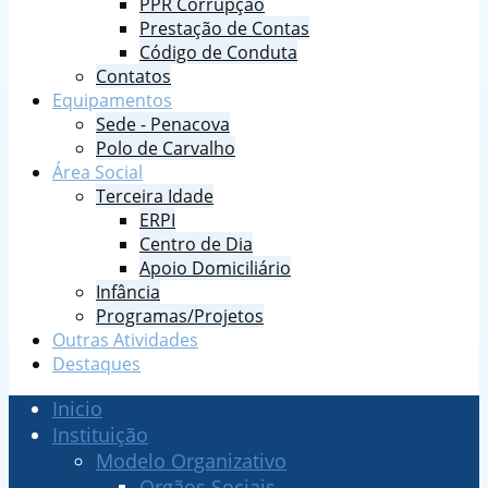
PPR Corrupção
Prestação de Contas
Código de Conduta
Contatos
Equipamentos
Sede - Penacova
Polo de Carvalho
Área Social
Terceira Idade
ERPI
Centro de Dia
Apoio Domiciliário
Infância
Programas/Projetos
Outras Atividades
Destaques
Inicio
Instituição
Modelo Organizativo
Orgãos Sociais