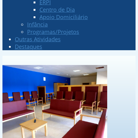
ERPI
Centro de Dia
Apoio Domiciliário
Infância
Programas/Projetos
Outras Atividades
Destaques