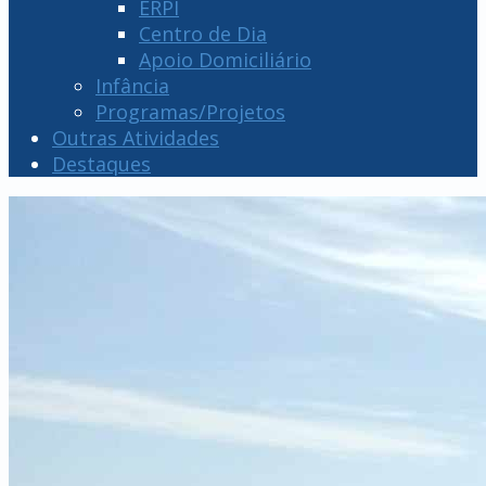
ERPI
Centro de Dia
Apoio Domiciliário
Infância
Programas/Projetos
Outras Atividades
Destaques