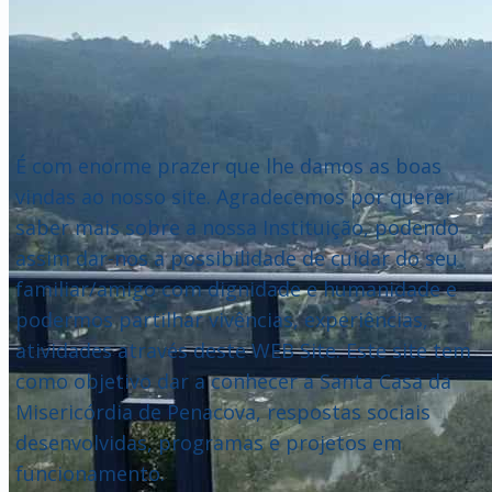
É com enorme prazer que lhe damos as boas
vindas ao nosso site. Agradecemos por querer
saber mais sobre a nossa Instituição, podendo
assim dar-nos a possibilidade de cuidar do seu
familiar/amigo com dignidade e humanidade e
podermos partilhar vivências, experiências,
atividades através deste WEB Site. Este site tem
como objetivo dar a conhecer a Santa Casa da
Misericórdia de Penacova, respostas sociais
desenvolvidas, programas e projetos em
funcionamento.