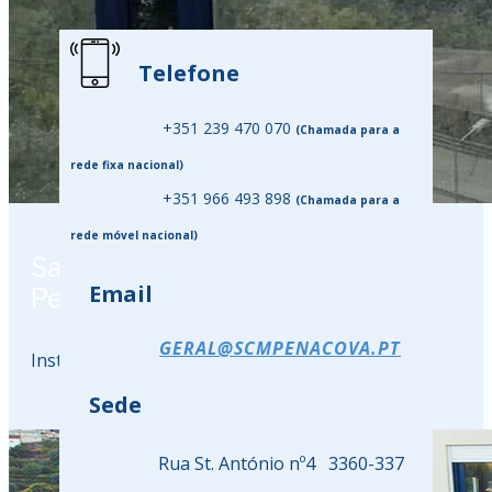
Telefone
+351 239 470 070
(Chamada para a
rede fixa nacional)
+351 966 493 898
(Chamada para a
rede móvel nacional)
Santa Casa da Misericórdia de
Email
Penacova
GERAL@SCMPENACOVA.PT
Instituição Particular de Solariedade Social
Sede
Rua St. António nº4 3360-337