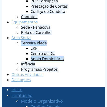
PPR Corrupção
Prestação de Contas
Código de Conduta
Contatos
Equipamentos
Sede - Penacova
Polo de Carvalho
Área Social
Terceira Idade
ERPI
Centro de Dia
Apoio Domiciliário
Infância
Programas/Projetos
Outras Atividades
Destaques
Inicio
Instituição
Modelo Organizativo
Orgãos Sociais