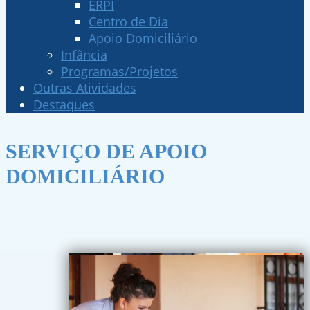
ERPI
Centro de Dia
Apoio Domiciliário
Infância
Programas/Projetos
Outras Atividades
Destaques
SERVIÇO DE APOIO
DOMICILIÁRIO