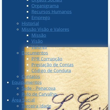
Organigrama
Recursos Humanos
Emprego
Historial
Missão Visão e Valores
Missão
Visão
Valores
Documentos
PPR Corrupção
Prestação de Contas
Código de Conduta
Contatos
Equipamentos
Sede - Penacova
Polo de Carvalho
Área Social
Terceira Idade