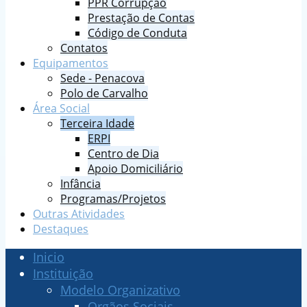
PPR Corrupção
Prestação de Contas
Código de Conduta
Contatos
Equipamentos
Sede - Penacova
Polo de Carvalho
Área Social
Terceira Idade
ERPI
Centro de Dia
Apoio Domiciliário
Infância
Programas/Projetos
Outras Atividades
Destaques
Inicio
Instituição
Modelo Organizativo
Orgãos Sociais